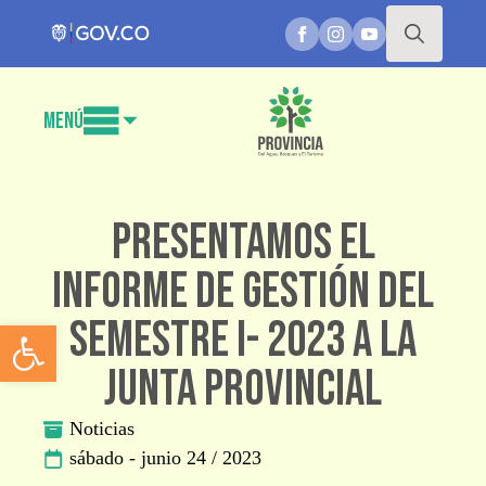
Search
for:
Menú
Presentamos el
informe de gestión del
semestre I- 2023 a la
Abrir barra de herramientas
Junta Provincial
Noticias
sábado - junio 24 / 2023