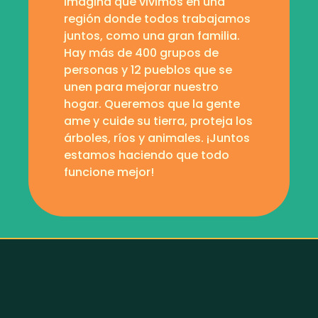
Imagina que vivimos en una
región donde todos trabajamos
juntos, como una gran familia.
Hay más de 400 grupos de
personas y 12 pueblos que se
unen para mejorar nuestro
hogar. Queremos que la gente
ame y cuide su tierra, proteja los
árboles, ríos y animales. ¡Juntos
estamos haciendo que todo
funcione mejor!