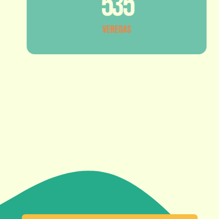
535
Veredas