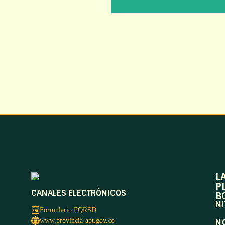
L
P
CANALES ELECTRÓNICOS
B
NI
Formulario PQRSD
www.provincia-abt.gov.co
N