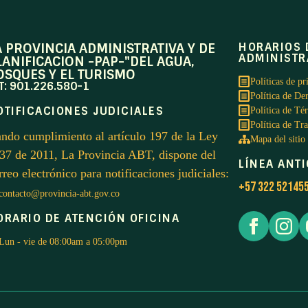
A PROVINCIA ADMINISTRATIVA Y DE
HORARIOS 
ADMINISTR
LANIFICACION -PAP-"DEL AGUA,
OSQUES Y EL TURISMO
Políticas de pr
T: 901.226.580-1
Política de De
OTIFICACIONES JUDICIALES
Política de Té
Política de Tr
ndo cumplimiento al artículo 197 de la Ley
Mapa del sitio
37 de 2011, La Provincia ABT, dispone del
LÍNEA ANT
rreo electrónico para notificaciones judiciales:
+57 322 52145
contacto@provincia-abt.gov.co
ORARIO DE ATENCIÓN OFICINA
Lun - vie de 08:00am a 05:00pm