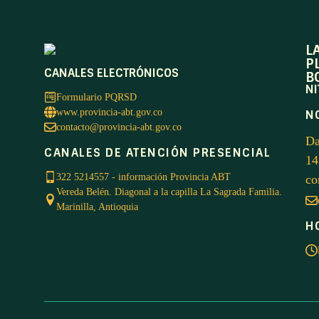
L
P
CANALES ELECTRÓNICOS
B
NI
Formulario PQRSD
www.provincia-abt.gov.co
N
contacto@provincia-abt.gov.co
Da
CANALES DE ATENCIÓN PRESENCIAL
14
322 5214557 - información Provincia ABT
co
Vereda Belén. Diagonal a la capilla La Sagrada Familia.
Marinilla, Antioquia
H