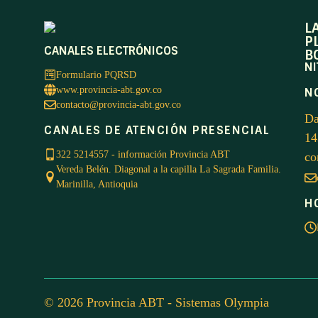
L
P
CANALES ELECTRÓNICOS
B
NI
Formulario PQRSD
www.provincia-abt.gov.co
N
contacto@provincia-abt.gov.co
Da
CANALES DE ATENCIÓN PRESENCIAL
14
322 5214557 - información Provincia ABT
co
Vereda Belén. Diagonal a la capilla La Sagrada Familia.
Marinilla, Antioquia
H
© 2026 Provincia ABT -
Sistemas Olympia