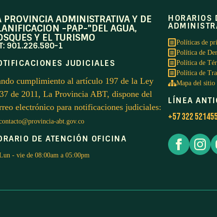
A PROVINCIA ADMINISTRATIVA Y DE
HORARIOS 
ADMINISTR
LANIFICACION -PAP-"DEL AGUA,
OSQUES Y EL TURISMO
Políticas de pr
T: 901.226.580-1
Política de De
OTIFICACIONES JUDICIALES
Política de Té
Política de Tr
ndo cumplimiento al artículo 197 de la Ley
Mapa del sitio
37 de 2011, La Provincia ABT, dispone del
LÍNEA ANT
rreo electrónico para notificaciones judiciales:
+57 322 52145
contacto@provincia-abt.gov.co
ORARIO DE ATENCIÓN OFICINA
Lun - vie de 08:00am a 05:00pm