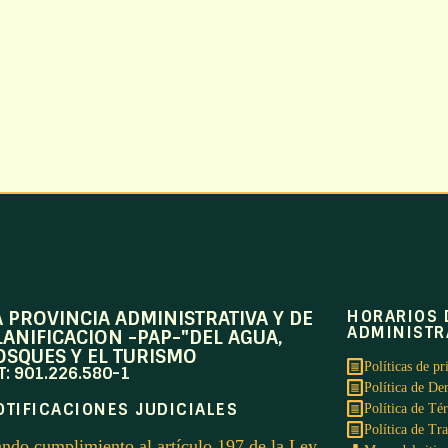
A PROVINCIA ADMINISTRATIVA Y DE
HORARIOS 
ADMINISTR
LANIFICACION -PAP-"DEL AGUA,
OSQUES Y EL TURISMO
Políticas de pr
T: 901.226.580-1
Política de De
OTIFICACIONES JUDICIALES
Política de Té
Política de Tr
ndo cumplimiento al artículo 197 de la Ley