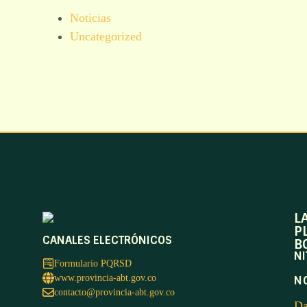
Noticias
Uncategorized
L
P
CANALES ELECTRÓNICOS
B
NI
Formulario PQRSD
www.provincia-abt.gov.co
N
contacto@provincia-abt.gov.co
Da